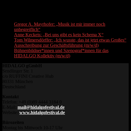
Boulez-Saal Berlin und beim Bonner Schumannfest auf.
Recent Posts
Gregor A. Mayrhofer: „Musik ist mir immer noch
unbegreiflich“
Anne Keckeis: „Bei uns gibt es kein Schema X“
Tom Wilmersdörffer: „Ich wusste, das ist jetzt etwas Großes“
Ausschreibung zur Geschäftsführung (m/w/d)
Bühnenbildner*innen und Szenograf*innen für das
HIDALGO Kollektiv (m/w/d)
HIDALGO gGmbH
Sendlinger Str. 1
c/o RUFFINI Creative Hub
80331 München
Deutschland
Kontakt
Telefon: +49 (0)89 4444 3184 0
E-Mail:
mail@hidalgofestival.de
Website:
www.hidalgofestival.de
Bürozeiten
Montag bis Mittwoch 10-17 Uhr