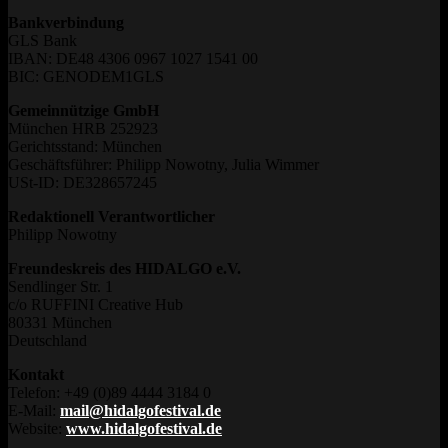
Bankverbindung
GLS Bank
IBAN: DE48 4306 0967 1027 1541 00
BIC: GENODEM1GLS
Gemeinnützige GmbH
München HRB 252923
Gerichtsstand: München
Geschäftsführer: Philipp Nowotny, Julia Wimmer
USt-ID: DE328657245
Redaktionell Verantwortlicher
Philipp Nowotny
Freundeskreis des HIDALGO e.V.
Sendlinger Str. 1
c/o RUFFINI Creative Hub
80331 München
Deutschland
Kontakt
Telefon: +49 (0)89 4444 3184 0
E-Mail:
mail@hidalgofestival.de
Website:
www.hidalgofestival.de