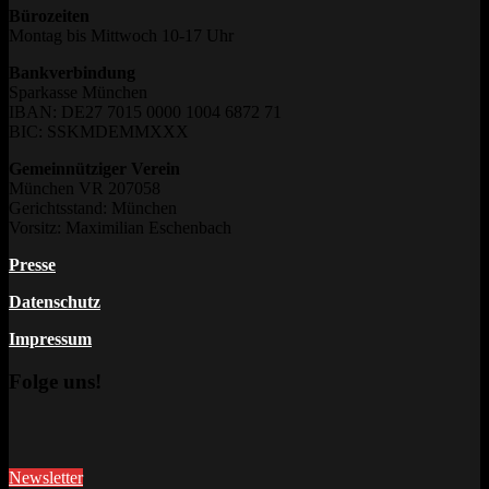
Bürozeiten
Montag bis Mittwoch 10-17 Uhr
Bankverbindung
Sparkasse München
IBAN: DE27 7015 0000 1004 6872 71
BIC: SSKMDEMMXXX
Gemeinnütziger Verein
München VR 207058
Gerichtsstand: München
Vorsitz: Maximilian Eschenbach
Presse
Datenschutz
Impressum
Folge uns!
Newsletter