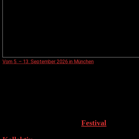
Vom 5. – 13. September 2026 in München
Der HIDALGO sucht nach Reibungen
und Brüchen. Er verbindet Welten, die
scheinbar nicht zusammen passen. Im
besten Fall findet er so etwas Größeres:
intensive Erlebnisse klassischer Musik.
Los ging es mit unserem
Festival
in
München. Dann formte sich unser