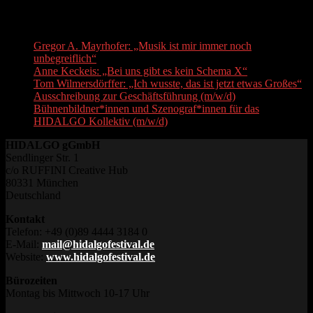
Recent Posts
Gregor A. Mayrhofer: „Musik ist mir immer noch
unbegreiflich“
Anne Keckeis: „Bei uns gibt es kein Schema X“
Tom Wilmersdörffer: „Ich wusste, das ist jetzt etwas Großes“
Ausschreibung zur Geschäftsführung (m/w/d)
Bühnenbildner*innen und Szenograf*innen für das
HIDALGO Kollektiv (m/w/d)
HIDALGO gGmbH
Sendlinger Str. 1
c/o RUFFINI Creative Hub
80331 München
Deutschland
Kontakt
Telefon: +49 (0)89 4444 3184 0
E-Mail:
mail@hidalgofestival.de
Website:
www.hidalgofestival.de
Bürozeiten
Montag bis Mittwoch 10-17 Uhr