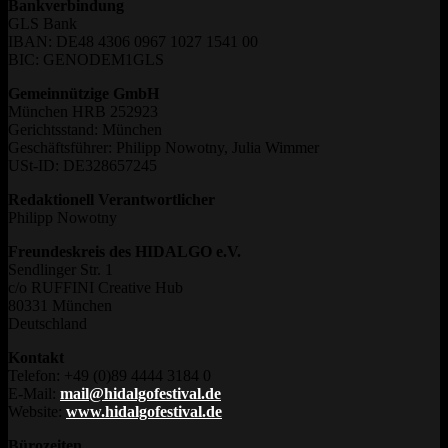
Bankverbindung
GLS Bank
IBAN: DE48 4306 0967 1027 1541 00
BIC: GENODEM1GLS
Gemeinnützige GmbH
München HRB 252923
Gerichtsstand: München
Geschäftsführer: Philipp Nowotny, Julia Wimmer
USt-ID: DE328657245
Redaktionell Verantwortlicher
Philipp Nowotny
Freundeskreis des HIDALGO e.V.
Sendlinger Str. 1
c/o RUFFINI Creative Hub
80331 München
Deutschland
Kontakt
Telefon: +49 (0)89 4444 3184 0
E-Mail:
mail@hidalgofestival.de
Website:
www.hidalgofestival.de
Bürozeiten