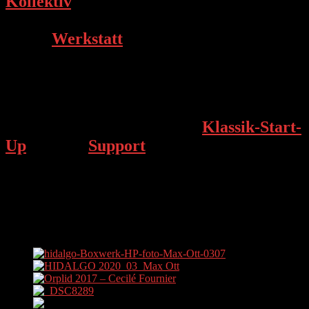
Kollektiv
, das auch unabhängig davon
Formate entwickelt. Und in unserer
neuen
Werkstatt
laden wir alle Menschen
ein, mitzumachen.
Wir sind eine Format-Schmiede. Ein
Fusion-Labor mit allen Sparten im Regal.
Ein Expeditions-Schiff. Ein
Klassik-Start-
Up
mit viel
Support
. Ein Haus ohne Haus.
Ein Team mit Leidenschaft. Ein Freigeist.
Ein Abenteuer!