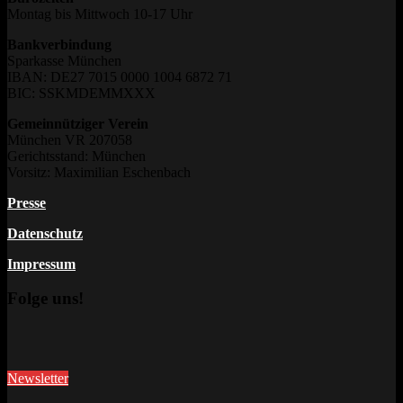
Montag bis Mittwoch 10-17 Uhr
Bankverbindung
Sparkasse München
IBAN: DE27 7015 0000 1004 6872 71
BIC: SSKMDEMMXXX
Gemeinnütziger Verein
München VR 207058
Gerichtsstand: München
Vorsitz: Maximilian Eschenbach
Presse
Datenschutz
Impressum
Folge uns!
Newsletter