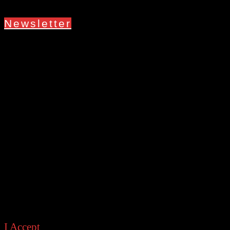
Newsletter
This site uses cookies. Find out more about
cookies and how you can refuse them.
I Accept