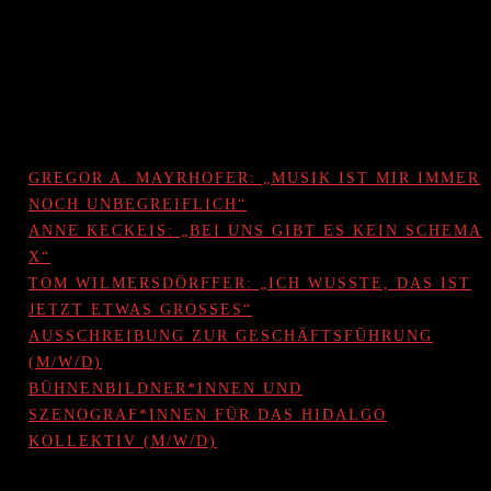
Micki Weinberg
Regie
RECENT POSTS
GREGOR A. MAYRHOFER: „MUSIK IST MIR IMMER
NOCH UNBEGREIFLICH“
ANNE KECKEIS: „BEI UNS GIBT ES KEIN SCHEMA
X“
TOM WILMERSDÖRFFER: „ICH WUSSTE, DAS IST
JETZT ETWAS GROSSES“
AUSSCHREIBUNG ZUR GESCHÄFTSFÜHRUNG
(M/W/D)
BÜHNENBILDNER*INNEN UND
SZENOGRAF*INNEN FÜR DAS HIDALGO
KOLLEKTIV (M/W/D)