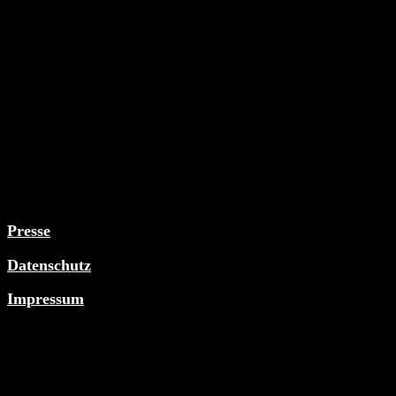
Montag bis Mittwoch 10-17 Uhr
Bankverbindung
Sparkasse München
IBAN: DE27 7015 0000 1004 6872 71
BIC: SSKMDEMMXXX
Gemeinnütziger Verein
München VR 207058
Gerichtsstand: München
Vorsitz: Maximilian Eschenbach
Presse
Datenschutz
Impressum
Folge uns!