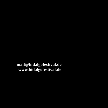
HIDALGO gGmbH
Sendlinger Str. 1
c/o RUFFINI Creative Hub
80331 München
Deutschland
Kontakt
Telefon: +49 (0)89 4444 3184 0
E-Mail:
mail@hidalgofestival.de
Website:
www.hidalgofestival.de
Bürozeiten
Montag bis Mittwoch 10-17 Uhr
Bankverbindung
GLS Bank
IBAN: DE48 4306 0967 1027 1541 00