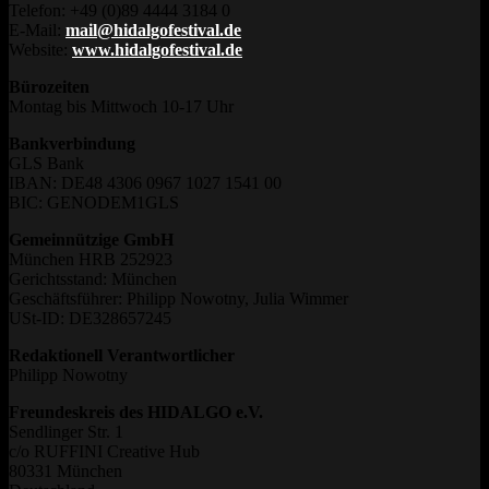
Telefon: +49 (0)89 4444 3184 0
E-Mail:
mail@hidalgofestival.de
Website:
www.hidalgofestival.de
Bürozeiten
Montag bis Mittwoch 10-17 Uhr
Bankverbindung
GLS Bank
IBAN: DE48 4306 0967 1027 1541 00
BIC: GENODEM1GLS
Gemeinnützige GmbH
München HRB 252923
Gerichtsstand: München
Geschäftsführer: Philipp Nowotny, Julia Wimmer
USt-ID: DE328657245
Redaktionell Verantwortlicher
Philipp Nowotny
Freundeskreis des HIDALGO e.V.
Sendlinger Str. 1
c/o RUFFINI Creative Hub
80331 München