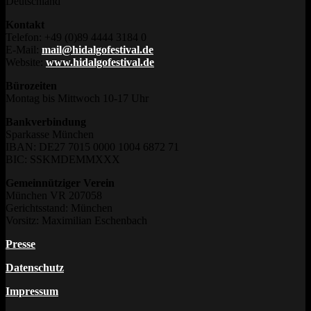
Deutschland
Kontakt
Telefon: +49 (0)89 4444 3184 0
E-Mail:
mail@hidalgofestival.de
Website:
www.hidalgofestival.de
Bürozeiten
Montag bis Mittwoch 10-17 Uhr
Bankverbindung
Sparkasse München
IBAN: DE27 7015 0000 1004 6872 71
BIC: SSKMDEMMXXX
Gemeinnütziger Verein
München VR 207058
Gerichtsstand: München
Vorsitz: Maximilian Eschenbach
Presse
Datenschutz
Impressum