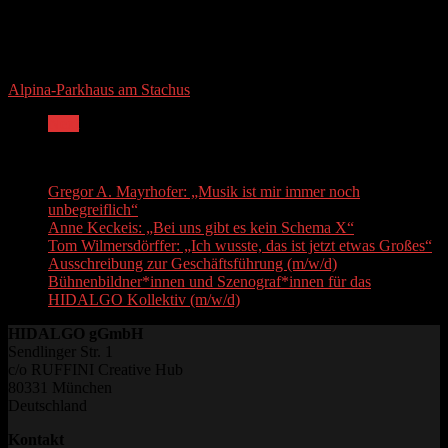
Alpina-Parkhaus am Stachus
Next
Recent Posts
Gregor A. Mayrhofer: „Musik ist mir immer noch
unbegreiflich“
Anne Keckeis: „Bei uns gibt es kein Schema X“
Tom Wilmersdörffer: „Ich wusste, das ist jetzt etwas Großes“
Ausschreibung zur Geschäftsführung (m/w/d)
Bühnenbildner*innen und Szenograf*innen für das
HIDALGO Kollektiv (m/w/d)
HIDALGO gGmbH
Sendlinger Str. 1
c/o RUFFINI Creative Hub
80331 München
Deutschland
Kontakt