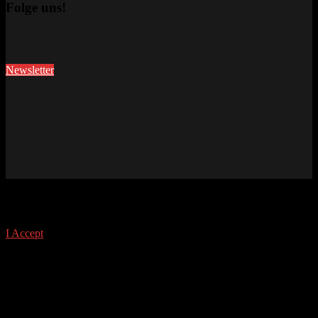
Folge uns!
Newsletter
This site uses cookies. Find out more about cookies and how you
can refuse them.
I Accept