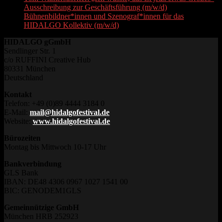
Ausschreibung zur Geschäftsführung (m/w/d)
Bühnenbildner*innen und Szenograf*innen für das
HIDALGO Kollektiv (m/w/d)
HIDALGO gGmbH
Sendlinger Str. 1
c/o RUFFINI Creative Hub
80331 München
Deutschland
Kontakt
Telefon: +49 (0)89 4444 3184 0
E-Mail:
mail@hidalgofestival.de
Website:
www.hidalgofestival.de
Bürozeiten
Montag bis Mittwoch 10-17 Uhr
Bankverbindung
GLS Bank
IBAN: DE48 4306 0967 1027 1541 00
BIC: GENODEM1GLS
Gemeinnützige GmbH
München HRB 252923