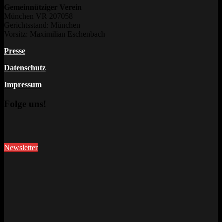
Gemeinnütziger Verein
München VR 207058
Gerichtsstand: München
Vorsitz: Maximilian Eschenbach
Presse
Datenschutz
Impressum
Folge uns!
Newsletter