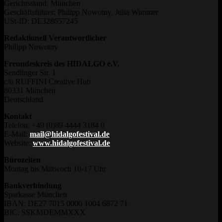
Gerichtsstand: München
Geschäftsführer: Philipp Nowotny, Julia Wimmer
USt-ID: DE328657245
Redaktionell Verantwortlicher
Philipp Nowotny
Freundeskreis des HIDALGO e.V.
Sendlinger Str. 1
c/o RUFFINI Creative Hub
80331 München
Deutschland
Kontakt
Telefon: +49 (0)89 4444 3184 0
E-Mail:
mail@hidalgofestival.de
Website:
www.hidalgofestival.de
Bürozeiten
Montag bis Mittwoch 10-17 Uhr
Bankverbindung
Sparkasse München
IBAN: DE27 7015 0000 1004 6872 71
BIC: SSKMDEMMXXX