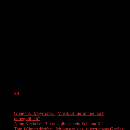
Sophia Rieth
Brand Director & Projektleitung Werkstatt
Sophia Rieth studierte Elementare Musikpädagogik und
Instrumentalpädagogik in Augsburg, Music Performance in
Blockflöte in Zürich sowie Kultur- und Musikmanagement in
München. Als Kreativkopf spielt sie Konzerte und arbeitet als
Musikvermittlerin und Dozentin. Sie konzipiert unter anderem das
von ihr mitbegründete Zeitfestival in Zürich und Augsburg.
Recent Posts
Gregor A. Mayrhofer: „Musik ist mir immer noch
unbegreiflich“
Anne Keckeis: „Bei uns gibt es kein Schema X“
Tom Wilmersdörffer: „Ich wusste, das ist jetzt etwas Großes“