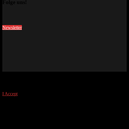
Folge uns!
Newsletter
This site uses cookies. Find out more about cookies and how you
can refuse them.
I Accept