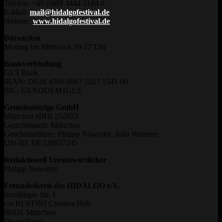
Telefon: +49 (0)89 4444 3184 0
E-Mail:
mail@hidalgofestival.de
Website:
www.hidalgofestival.de
Bürozeiten
Montag bis Mittwoch 10-17 Uhr
Bankverbindung
GLS Bank
IBAN: DE48 4306 0967 1027 1541 00
BIC: GENODEM1GLS
Gemeinnützige GmbH
München HRB 252923
Gerichtsstand: München
Geschäftsführer: Philipp Nowotny, Julia Wimmer
USt-ID: DE328657245
Redaktionell Verantwortlicher
Philipp Nowotny
Freundeskreis des HIDALGO e.V.
Sendlinger Str. 1
c/o RUFFINI Creative Hub
80331 München
Deutschland