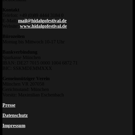
Kontakt
Telefon: +49 (0)89 4444 3184 0
E-Mail:
mail@hidalgofestival.de
Website:
www.hidalgofestival.de
Bürozeiten
Montag bis Mittwoch 10-17 Uhr
Bankverbindung
Sparkasse München
IBAN: DE27 7015 0000 1004 6872 71
BIC: SSKMDEMMXXX
Gemeinnütziger Verein
München VR 207058
Gerichtsstand: München
Vorsitz: Maximilian Eschenbach
Presse
Datenschutz
Impressum