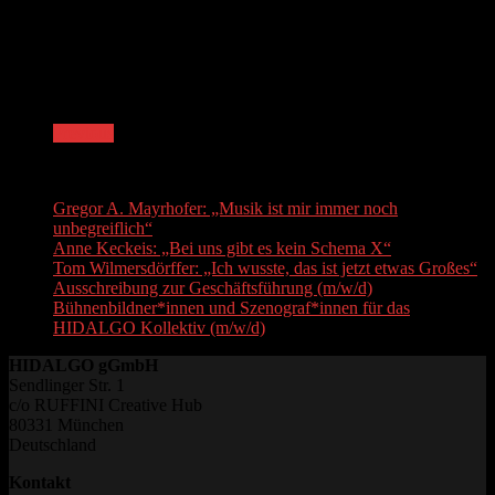
sucht er Reibungspunkte zwischen Musik, Mensch und Technik. Er
realisierte interdisziplinäre Projekte u.a. für die Neuköllner Oper, das
Radialsystem und das ID Festival und arbeitete u.a. mit dem
Einstein Center Digital Future, der UdK Berlin und dem Fraunhofer
IIS.
Previous
Recent Posts
Gregor A. Mayrhofer: „Musik ist mir immer noch
unbegreiflich“
Anne Keckeis: „Bei uns gibt es kein Schema X“
Tom Wilmersdörffer: „Ich wusste, das ist jetzt etwas Großes“
Ausschreibung zur Geschäftsführung (m/w/d)
Bühnenbildner*innen und Szenograf*innen für das
HIDALGO Kollektiv (m/w/d)
HIDALGO gGmbH
Sendlinger Str. 1
c/o RUFFINI Creative Hub
80331 München
Deutschland
Kontakt