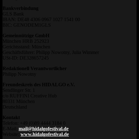
Bankverbindung
GLS Bank
IBAN: DE48 4306 0967 1027 1541 00
BIC: GENODEM1GLS
Gemeinnützige GmbH
München HRB 252923
Gerichtsstand: München
Geschäftsführer: Philipp Nowotny, Julia Wimmer
USt-ID: DE328657245
Redaktionell Verantwortlicher
Philipp Nowotny
Freundeskreis des HIDALGO e.V.
Sendlinger Str. 1
c/o RUFFINI Creative Hub
80331 München
Deutschland
Kontakt
Telefon: +49 (0)89 4444 3184 0
E-Mail:
mail@hidalgofestival.de
Website:
www.hidalgofestival.de