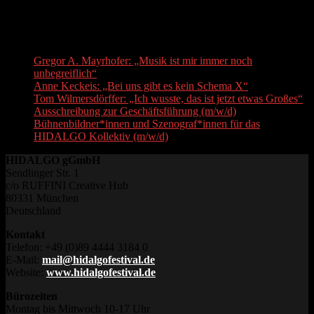
Maximilian Langer
Piano
Recent Posts
Gregor A. Mayrhofer: „Musik ist mir immer noch
unbegreiflich“
Anne Keckeis: „Bei uns gibt es kein Schema X“
Tom Wilmersdörffer: „Ich wusste, das ist jetzt etwas Großes“
Ausschreibung zur Geschäftsführung (m/w/d)
Bühnenbildner*innen und Szenograf*innen für das
HIDALGO Kollektiv (m/w/d)
HIDALGO gGmbH
Sendlinger Str. 1
c/o RUFFINI Creative Hub
80331 München
Deutschland
Kontakt
Telefon: +49 (0)89 4444 3184 0
E-Mail:
mail@hidalgofestival.de
Website:
www.hidalgofestival.de
Bürozeiten
Montag bis Mittwoch 10-17 Uhr