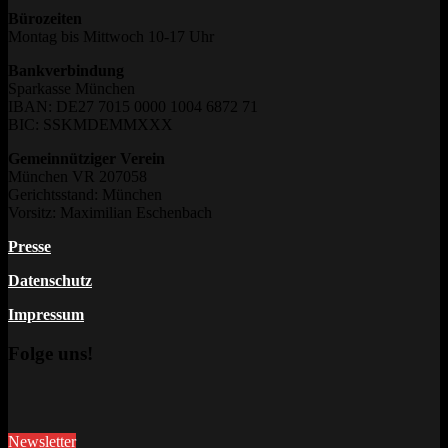
Bürozeiten
Montag bis Mittwoch 10-17 Uhr
Bankverbindung
Sparkasse München
IBAN: DE27 7015 0000 1004 6872 71
BIC: SSKMDEMMXXX
Gemeinnütziger Verein
München VR 207058
Gerichtsstand: München
Vorsitz: Maximilian Eschenbach
Presse
Datenschutz
Impressum
Folge uns!
Newsletter