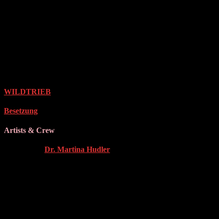
Die Wildtierbiologin Martina Hudler führt uns durch den
Lebensraum Wald, wo sich Mensch und Tier begegnen:
Wie
verändert der Mensch die Natur – und wie verändert die Natur den
Menschen? Zwischen Brunft und Balz, Instinkt und Ideologie
streifen wir Themen wie Waldsterben, Klimawandel, romantische
Mythen und das weibliche Selbstverständnis in einer oft männlich
dominierten Jagd- und Forstwelt.
Der Vortrag ist für Besucher*innen des Konzertformats
WILDTRIEB
kostenlos.
Besetzung
Artists & Crew
VORTRAG
Dr. Martina Hudler
GEFÖRDERT DURCH