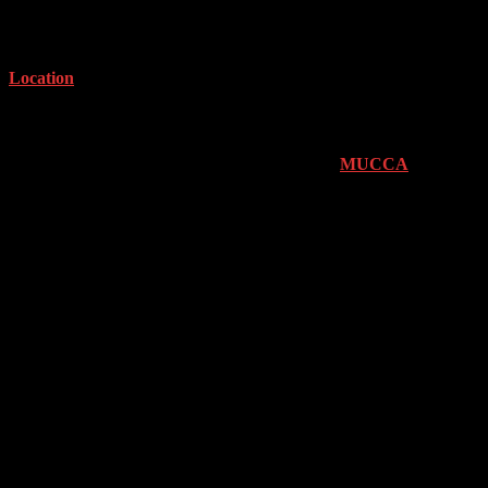
Location
Musikalische Begegnungen im MUCCA
Besucht uns beim HIDALGO Festival 2025 im
MUCCA
im
Münchner Kreativquartier (Nähe Leonrodplatz)!