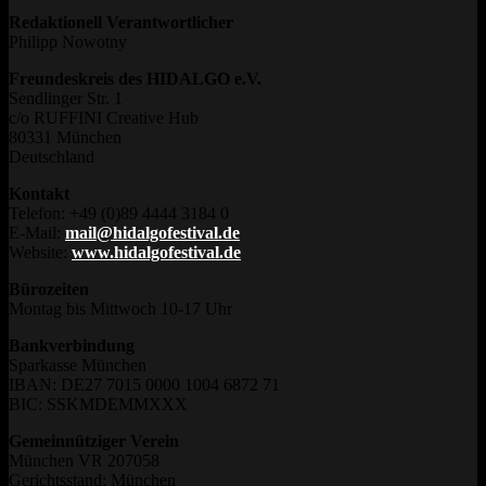
Redaktionell Verantwortlicher
Philipp Nowotny
Freundeskreis des HIDALGO e.V.
Sendlinger Str. 1
c/o RUFFINI Creative Hub
80331 München
Deutschland
Kontakt
Telefon: +49 (0)89 4444 3184 0
E-Mail:
mail@hidalgofestival.de
Website:
www.hidalgofestival.de
Bürozeiten
Montag bis Mittwoch 10-17 Uhr
Bankverbindung
Sparkasse München
IBAN: DE27 7015 0000 1004 6872 71
BIC: SSKMDEMMXXX
Gemeinnütziger Verein
München VR 207058
Gerichtsstand: München