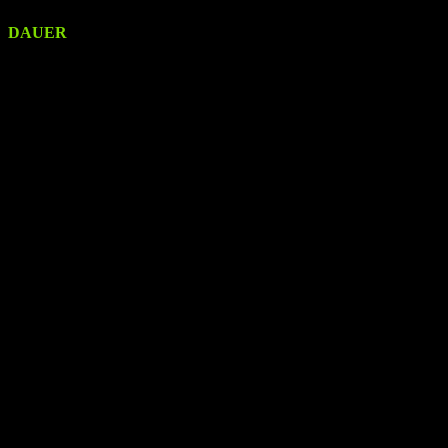
DAUER
ca. 45 Minuten
Was erwartet euch bei WILD
GESPROCHEN?