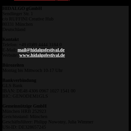
HIDALGO gGmbH
Sendlinger Str. 1
c/o RUFFINI Creative Hub
80331 München
Deutschland
Kontakt
Telefon: +49 (0)89 4444 3184 0
E-Mail:
mail@hidalgofestival.de
Website:
www.hidalgofestival.de
Bürozeiten
Montag bis Mittwoch 10-17 Uhr
Bankverbindung
GLS Bank
IBAN: DE48 4306 0967 1027 1541 00
BIC: GENODEM1GLS
Gemeinnützige GmbH
München HRB 252923
Gerichtsstand: München
Geschäftsführer: Philipp Nowotny, Julia Wimmer
USt-ID: DE328657245