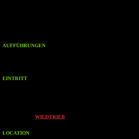
n.n.
Essen und Getränke
n.n.
AUFFÜHRUNGEN
Fr. | 17. Oktober 2025
Sa. | 18. Oktober 2025
Beginn: jeweils 19.30 Uhr
Einlass: 19 Uhr
EINTRITT
Pay What You Can – Zahle was du kannst, mit einem Mindestbetrag
von:
10 Euro (normal)
5 Euro (ermäßigt)
soziale Freikarten via Kulturraum München
Bei Besuch von
WILDTRIEB
ist der Besuch des Vortrags im
Ticket mitinbegriffen.
LOCATION
MUCCA