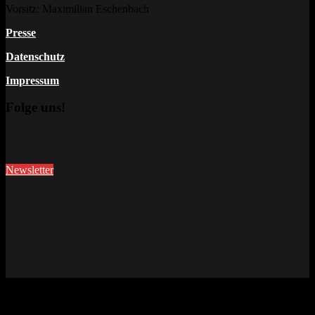
Vorsitz: Maximilian Eschenbach
Presse
Datenschutz
Impressum
Folge uns!
Newsletter
This site uses cookies. Find out more about cookies and how you
can refuse them.