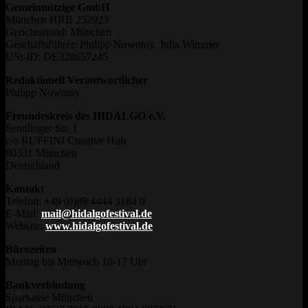
Gemeinnützige GmbH
München HRB 252923
Gerichtsstand: München
Geschäftsführer: Philipp Nowotny, Julia Wimmer
USt-ID: DE328657245
Redaktionell Verantwortlicher
Philipp Nowotny
Freundeskreis des HIDALGO e.V.
Sendlinger Str. 1
c/o RUFFINI Creative Hub
80331 München
Deutschland
Kontakt
Telefon: +49 (0)89 4444 3184 0
E-Mail:
mail@hidalgofestival.de
Website:
www.hidalgofestival.de
Bürozeiten
Montag bis Mittwoch 10-17 Uhr
Bankverbindung
Sparkasse München