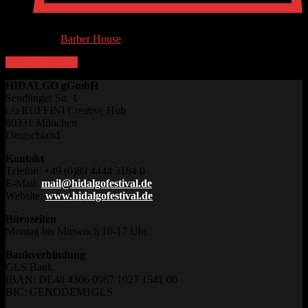
Venue
Barber House
Add to Calendar
HIDALGO gGmbH
Sendlinger Str. 1
c/o RUFFINI Creative Hub
80331 München
Deutschland
Kontakt
Telefon: +49 (0)89 4444 3184 0
E-Mail:
mail@hidalgofestival.de
Website:
www.hidalgofestival.de
Bürozeiten
Montag bis Mittwoch 10-17 Uhr
Bankverbindung
GLS Bank
IBAN: DE48 4306 0967 1027 1541 00
BIC: GENODEM1GLS