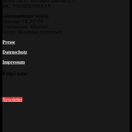
IBAN: DE27 7015 0000 1004 6872 71
BIC: SSKMDEMMXXX
Gemeinnütziger Verein
München VR 207058
Gerichtsstand: München
Vorsitz: Maximilian Eschenbach
Presse
Datenschutz
Impressum
Folge uns!
Newsletter