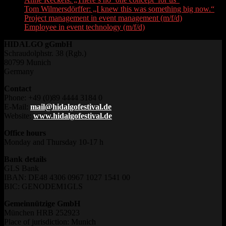
Tom Wilmersdörffer: „I knew this was something big now.“
Project management in event management (m/f/d)
Employee in event technology (m/f/d)
HIDALGO gGmbH
Schraudolphstr. 38 (Rgb.)
80799 Munich
Germany
Contact
Phone: +49 (0)89 4444 3184 0
E-Mail:
mail@hidalgofestival.de
Website:
www.hidalgofestival.de
Office hours
Monday and Thursday 10-17 h
Bank details
GLS Bank
IBAN: DE48 4306 0967 1027 1541 00
BIC: GENODEM1GLS
Gemeinnützige GmbH
München HRB 252923
Place of jurisdiction: Munich