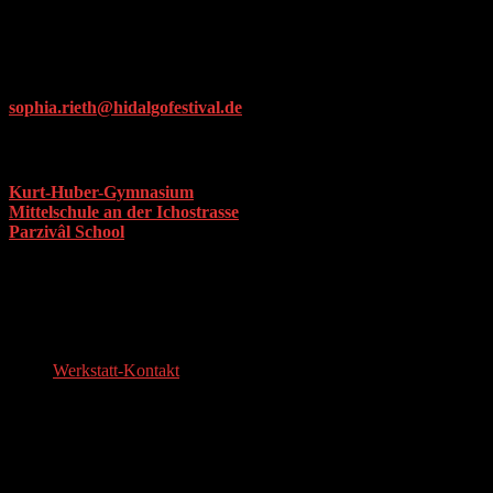
Registration & Info
Unfortunately, there are no more spots available for the project. Our
project manager Sophia Rieth will be happy to inform interested
teachers about further and future projects:
sophia.rieth@hidalgofestival.de
Participating schools
Kurt-Huber-Gymnasium
, Gräfelfing
Mittelschule an der Ichostrasse
,
Munich
Parzivâl School
, Munich
Project participants
PROJECT MANAGEMENT
Werkstatt-Kontakt