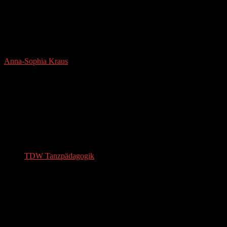
Anna-Sophia Kraus
Anna-Sophia Kraus studierte Schulmusik, Violine und
Musikmanagement in München. In ihrer Masterarbeit forschte sie zu
neuen Aufführungsformen klassischer Konzerte. Sie ist als
Musikvermittlerin am Staatstheater Augsburg tätig, entwickelt als
Community Musician mit Gruppen Performances und arbeitet als
Lehrbeauftragte mit Studierenden.
DANCE PEDAGOGY
TDW Tanzpädagogik