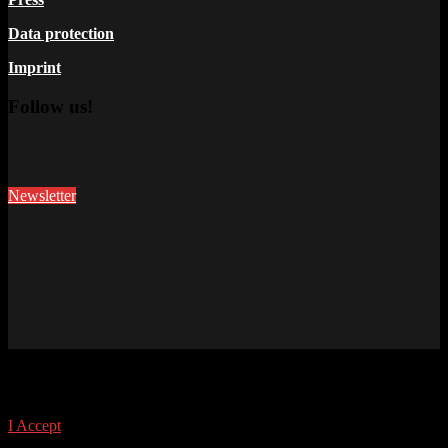
Data protection
Imprint
Follow us!
Newsletter
This site uses cookies. Find out more about cookies and how you
can refuse them.
I Accept