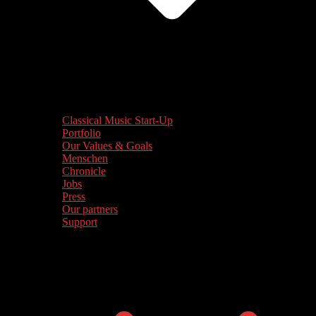
Classical Music Start-Up
Portfolio
Our Values & Goals
Menschen
Chronicle
Jobs
Press
Our partners
Support