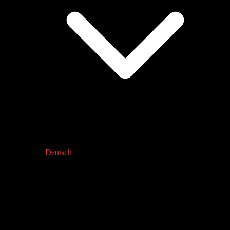
Deutsch
TANZ DEN GANZ NORMALEN
WAHNSINN – HIDALGO WERKSTATT