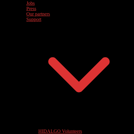
Jobs
Press
Our partners
Support
HIDALGO Volunteers