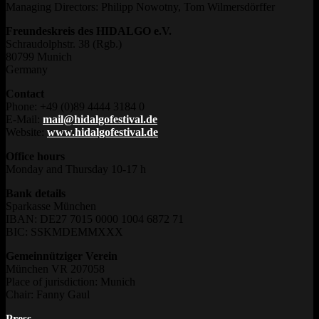
Managing Directors: Philipp Nowotny, Tom Wilmersdörffer
Freundeskreis des HIDALGO e.V.
Schraudolphstr. 38 (Rgb.)
80799 Munich
Germany
Contact
Phone: +49 (0)89 4444 3184 0
E-Mail:
mail@hidalgofestival.de
Website:
www.hidalgofestival.de
Office hours
Monday and Thursday 10-17 h
Bank details
Sparkasse München
IBAN: DE27 7015 0000 1004 6872 71
BIC: SSKMDEMMXXX
Gemeinnütziger Verein
München VR 207058
Place of jurisdiction: Munich
Chair: Fanny Gaul
Press