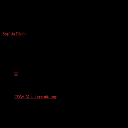
Sophia Rieth
Sophia Rieth studierte Elementare Musikpädagogik und
Instrumentalpädagogik in Augsburg, Music Performance in
Blockflöte in Zürich sowie Kultur- und Musikmanagement in
München. Als Kreativkopf spielt sie Konzerte und arbeitet als
Musikvermittlerin und Dozentin. Sie konzipiert unter anderem das
von ihr mitbegründete Zeitfestival in Zürich und Augsburg.
MUSIC EDUCATION
TDW Musikvermittlung