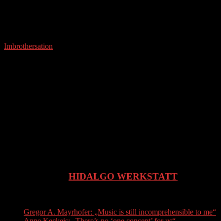
Imbrothersation
Imbrothersation ist keine Band, keine Stilistik, kein
Mutationsfehler… Es ist ein ansteckender Geisteszustand zwischen
melodischem Wahnwitz und rhythmischer Ekstase, ist Jazz –
Klassik – Tango, ist Improvisation und Publikumsoper. Die Brüder
Gregor und Raphael Mayrhofer lieben die Ungewissheit der
Improvisation, den Reiz des Augenblicks, in dem man nicht genau
weiß, was als nächstes entsteht, wie der Andere reagiert.
DANCE
2 dance students from a training class
A project of the
HIDALGO WERKSTATT
Recent Posts
Gregor A. Mayrhofer: „Music is still incomprehensible to me“
Anne Keckeis: „There’s no ‘one concept’ for us“