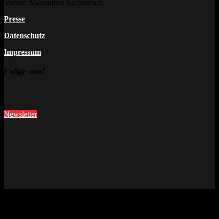
Vorsitz: Maximilian Eschenbach
Presse
Datenschutz
Impressum
Folge uns!
Newsletter
This site uses cookies. Find out more about cookies and how you
can refuse them.