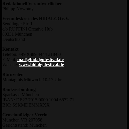
Redaktionell Verantwortlicher
Philipp Nowotny
Freundeskreis des HIDALGO e.V.
Sendlinger Str. 1
c/o RUFFINI Creative Hub
80331 München
Deutschland
Kontakt
Telefon: +49 (0)89 4444 3184 0
E-Mail:
mail@hidalgofestival.de
Website:
www.hidalgofestival.de
Bürozeiten
Montag bis Mittwoch 10-17 Uhr
Bankverbindung
Sparkasse München
IBAN: DE27 7015 0000 1004 6872 71
BIC: SSKMDEMMXXX
Gemeinnütziger Verein
München VR 207058
Gerichtsstand: München