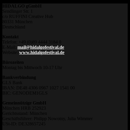
HIDALGO gGmbH
Sendlinger Str. 1
c/o RUFFINI Creative Hub
80331 München
Deutschland
Kontakt
Telefon: +49 (0)89 4444 3184 0
E-Mail:
mail@hidalgofestival.de
Website:
www.hidalgofestival.de
Bürozeiten
Montag bis Mittwoch 10-17 Uhr
Bankverbindung
GLS Bank
IBAN: DE48 4306 0967 1027 1541 00
BIC: GENODEM1GLS
Gemeinnützige GmbH
München HRB 252923
Gerichtsstand: München
Geschäftsführer: Philipp Nowotny, Julia Wimmer
USt-ID: DE328657245