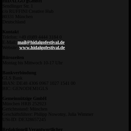
HIDALGO gGmbH
Sendlinger Str. 1
c/o RUFFINI Creative Hub
80331 München
Deutschland
Kontakt
Telefon: +49 (0)89 4444 3184 0
E-Mail:
mail@hidalgofestival.de
Website:
www.hidalgofestival.de
Bürozeiten
Montag bis Mittwoch 10-17 Uhr
Bankverbindung
GLS Bank
IBAN: DE48 4306 0967 1027 1541 00
BIC: GENODEM1GLS
Gemeinnützige GmbH
München HRB 252923
Gerichtsstand: München
Geschäftsführer: Philipp Nowotny, Julia Wimmer
USt-ID: DE328657245
Redaktionell Verantwortlicher