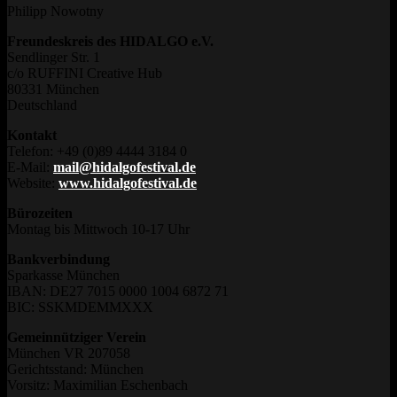
Philipp Nowotny
Freundeskreis des HIDALGO e.V.
Sendlinger Str. 1
c/o RUFFINI Creative Hub
80331 München
Deutschland
Kontakt
Telefon: +49 (0)89 4444 3184 0
E-Mail:
mail@hidalgofestival.de
Website:
www.hidalgofestival.de
Bürozeiten
Montag bis Mittwoch 10-17 Uhr
Bankverbindung
Sparkasse München
IBAN: DE27 7015 0000 1004 6872 71
BIC: SSKMDEMMXXX
Gemeinnütziger Verein
München VR 207058
Gerichtsstand: München
Vorsitz: Maximilian Eschenbach