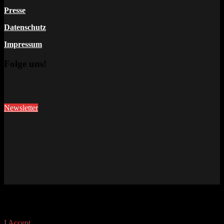
Presse
Datenschutz
Impressum
Folge uns!
Newsletter
This site uses cookies. Find out more about cookies and how you
can refuse them.
I Accept