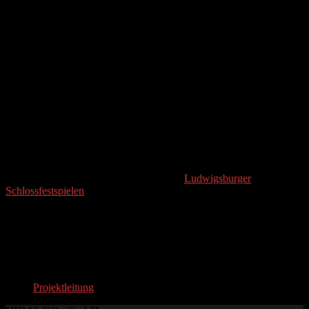
Marie Fürste – Musikmanagement
*1991 in München, ist Kulturmanagerin und Yogalehrerin. Sie
studierte Kulturwissenschaften in Frankfurt (Oder) und Lüneburg
und war zuvor als Projektleiterin bei den
Ludwigsburger
Schlossfestspielen
tätig. Ihre Begeisterung für besondere
musikalische Erlebnisse und unkonventionelle
Veranstaltungsformate führte sie zum HIDALGO, wo sie seit 2025
im Spiel- und Produktionsteam mitwirkt.
Foto: Benjamin Ganzenmüller
(Stand: 2025)
Projektleitung