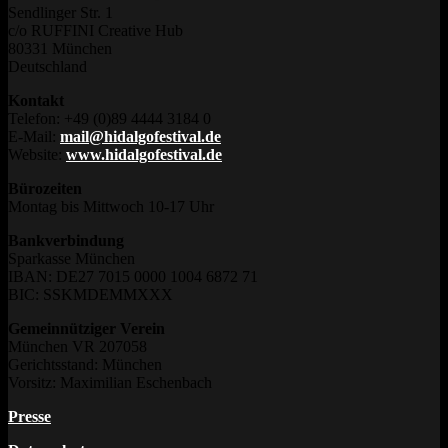
Sendlinger Str. 1
c/o RUFFINI Creative Hub
80331 München
Deutschland
Kontakt
Telefon: +49 (0)89 4444 3184 0
E-Mail:
mail@hidalgofestival.de
Website:
www.hidalgofestival.de
Bürozeiten
Montag bis Mittwoch 10-17 Uhr
Bankverbindung
Sparkasse München
IBAN: DE27 7015 0000 1004 6872 71
BIC: SSKMDEMMXXX
Gemeinnütziger Verein
München VR 207058
Gerichtsstand: München
Vorsitz: Maximilian Eschenbach
Presse