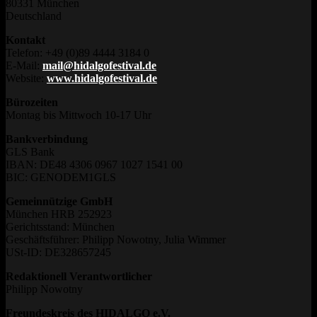
80331 München
Deutschland
Kontakt
Telefon: +49 (0)89 4444 3184 0
E-Mail:
mail@hidalgofestival.de
Website:
www.hidalgofestival.de
Bürozeiten
Montag bis Mittwoch 10-17 Uhr
Bankverbindung
GLS Bank
IBAN: DE48 4306 0967 1027 1541 00
BIC: GENODEM1GLS
Gemeinnützige GmbH
München HRB 252923
Gerichtsstand: München
Geschäftsführer: Philipp Nowotny, Julia Wimmer
USt-ID: DE328657245
Redaktionell Verantwortlicher
Philipp Nowotny
Freundeskreis des HIDALGO e.V.