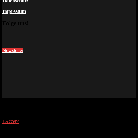
Datenschutz
Impressum
Folge uns!
Newsletter
This site uses cookies. Find out more about cookies and how you
can refuse them.
I Accept