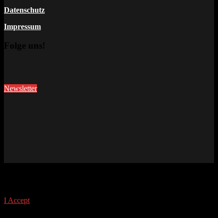
Datenschutz
Impressum
Folge uns!
Newsletter
This site uses cookies. Find out more about cookies and how you
can refuse them.
I Accept