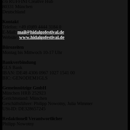
c/o RUFFINI Creative Hub
80331 München
Deutschland
Kontakt
Telefon: +49 (0)89 4444 3184 0
E-Mail:
mail@hidalgofestival.de
Website:
www.hidalgofestival.de
Bürozeiten
Montag bis Mittwoch 10-17 Uhr
Bankverbindung
GLS Bank
IBAN: DE48 4306 0967 1027 1541 00
BIC: GENODEM1GLS
Gemeinnützige GmbH
München HRB 252923
Gerichtsstand: München
Geschäftsführer: Philipp Nowotny, Julia Wimmer
USt-ID: DE328657245
Redaktionell Verantwortlicher
Philipp Nowotny