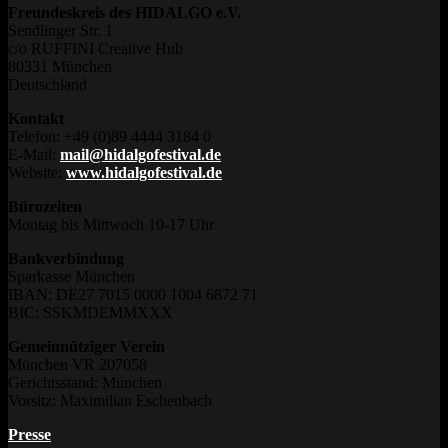
Freundeskreis des HIDALGO e.V.
Sendlinger Str. 1
c/o RUFFINI Creative Hub
80331 München
Deutschland
Kontakt
Telefon: +49 (0)89 4444 3184 0
E-Mail:
mail@hidalgofestival.de
Website:
www.hidalgofestival.de
Bürozeiten
Montag bis Mittwoch 10-17 Uhr
Bankverbindung
Sparkasse München
IBAN: DE27 7015 0000 1004 6872 71
BIC: SSKMDEMMXXX
Gemeinnütziger Verein
München VR 207058
Gerichtsstand: München
Vorsitz: Maximilian Eschenbach
Presse