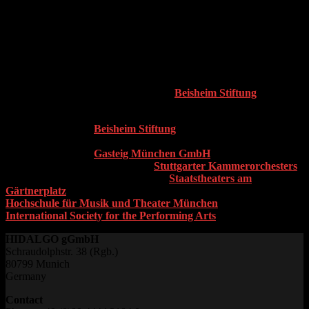
Max Wagner – Geschäftsführer der
Beisheim Stiftung
*1969 in München, ist ausgebildeter Sänger und Jurist und
Geschäftsführer der
Beisheim Stiftung
. Vor seinem Wechsel zur
Beisheim Stiftung war Max Wagner über sieben Jahre
Geschäftsführer der
Gasteig München GmbH
. Davor war er
Geschäftsführender Intendant des
Stuttgarter Kammerorchesters
und Geschäftsführender Direktor des
Staatstheaters am
Gärtnerplatz
. Er engagiert sich u. a. im Hochschulrat der
Hochschule für Musik und Theater München
und in der
International Society for the Performing Arts
.
HIDALGO gGmbH
Schraudolphstr. 38 (Rgb.)
80799 Munich
Germany
Contact