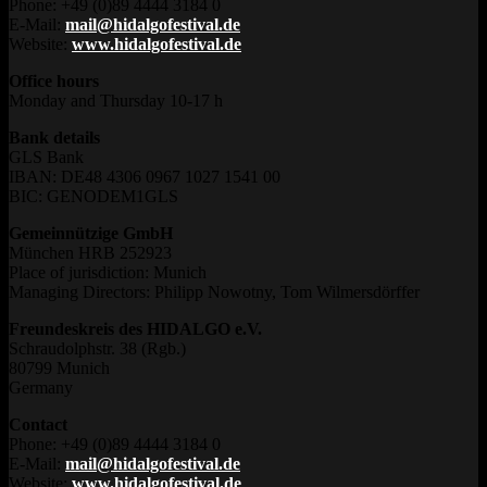
Phone: +49 (0)89 4444 3184 0
E-Mail:
mail@hidalgofestival.de
Website:
www.hidalgofestival.de
Office hours
Monday and Thursday 10-17 h
Bank details
GLS Bank
IBAN: DE48 4306 0967 1027 1541 00
BIC: GENODEM1GLS
Gemeinnützige GmbH
München HRB 252923
Place of jurisdiction: Munich
Managing Directors: Philipp Nowotny, Tom Wilmersdörffer
Freundeskreis des HIDALGO e.V.
Schraudolphstr. 38 (Rgb.)
80799 Munich
Germany
Contact
Phone: +49 (0)89 4444 3184 0
E-Mail:
mail@hidalgofestival.de
Website:
www.hidalgofestival.de