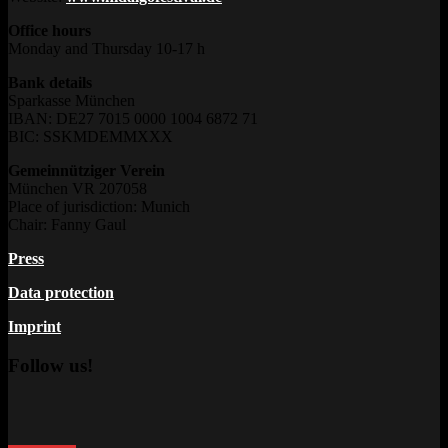
Office hours
Monday and Thursday 10-17 h
Bank details
Sparkasse München
IBAN: DE27 7015 0000 1004 6872 71
BIC: SSKMDEMMXXX
Gemeinnütziger Verein
München VR 207058
Place of jurisdiction: Munich
Chair: Fanny Gaul
Press
Data protection
Imprint
Follow us!