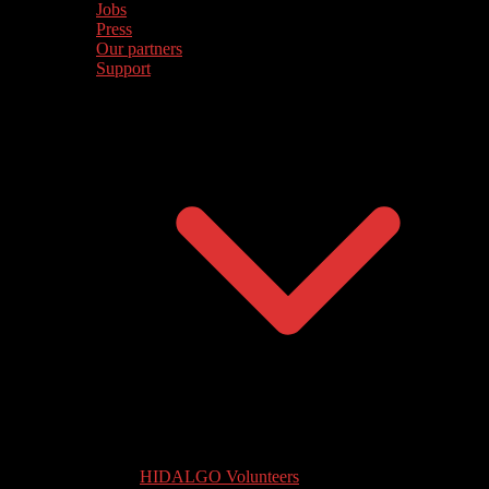
Jobs
Press
Our partners
Support
HIDALGO Volunteers