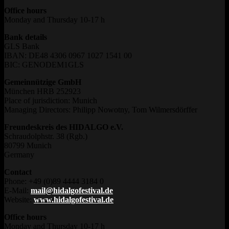
Office hours
Monday and Thursday 10-17 h
Bank details
GLS Bank
IBAN: DE48 4306 0967 1027 1541 00
BIC: GENODEM1GLS
Gemeinnützige GmbH
München HRB 252923
Place of jurisdiction: Munich
Managing Directors: Philipp Nowotny, Tom Wilmersdörffer
Freundeskreis des HIDALGO e.V.
Schraudolphstr. 38 (Rgb.)
80799 Munich
Germany
Contact
Phone: +49 (0)89 4444 3184 0
E-Mail:
mail@hidalgofestival.de
Website:
www.hidalgofestival.de
Office hours
Monday and Thursday 10-17 h