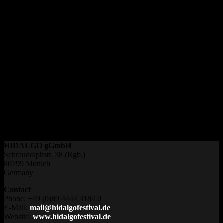
Elodie Lavoignat – Tanz
*1973 in Perpignan (Frankreich), war fünf Jahre lang am
Bayerischen Staatsballett engagiert, seitdem arbeitet sie als
freiberufliche Tänzerin und an verschiedenen Theatern Deutschland.
Seit 2011 ist sie auch als Choreografin tätig, u. a. bei „Cosi
Faciamo“, beim Brecht Festival Augsburg und an der Pasinger
Fabrik München, aber auch in Luxemburg und der Schweiz.
HIDALGO gGmbH
Schraudolphstr. 38 (Rgb.)
80799 Munich
Germany
Contact
Phone: +49 (0)89 4444 3184 0
E-Mail:
mail@hidalgofestival.de
Website:
www.hidalgofestival.de