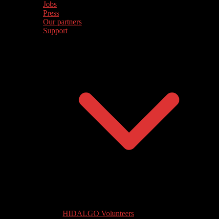
Jobs
Press
Our partners
Support
HIDALGO Volunteers