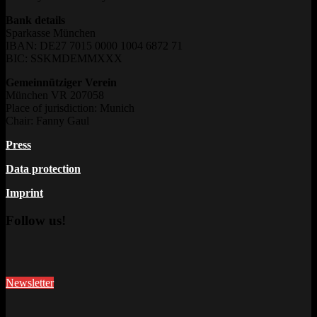
Bank details
Sparkasse München
IBAN: DE27 7015 0000 1004 6872 71
BIC: SSKMDEMMXXX
Gemeinnütziger Verein
München VR 207058
Place of jurisdiction: Munich
Chair: Fanny Gaul
Press
Data protection
Imprint
Follow us!
Newsletter